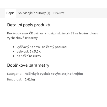
Popis
Související soubory (1)
Diskuze
Detailní popis produktu
Rukávový znak ČR vyšívaný nosí příslušníci HZS na levém rukávu
vycházkové uniformy.
vyšívaný na stroji na černý podklad
velikost: 5 x 5,5 cm
na našití na rukáv
Doplňkové parametry
Kategorie
:
Nášivky k vycházkovým stejnokrojům
Hmotnost
:
0.01 kg
Z
á
p