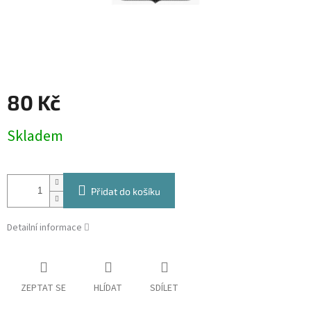
80 Kč
Měrná
Skladem
cena:
Přidat do košíku
Detailní informace
ZEPTAT SE
HLÍDAT
SDÍLET