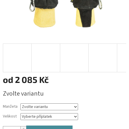
od
2 085 Kč
Měrná
Zvolte variantu
cena:
Manžeta
Velikost