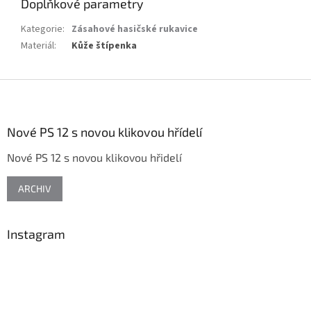
Doplňkové parametry
Kategorie
:
Zásahové hasičské rukavice
Materiál
:
Kůže štípenka
Z
á
p
a
Nové PS 12 s novou klikovou hřídelí
t
Nové PS 12 s novou klikovou hřidelí
í
ARCHIV
Instagram