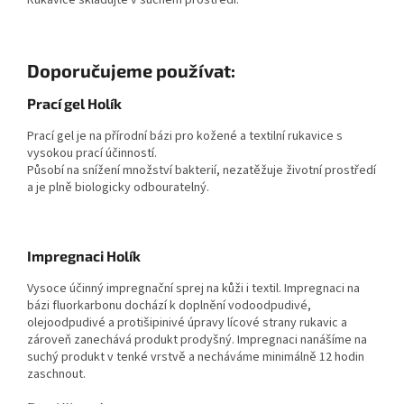
Rukavice skladujte v suchém prostředí.
Doporučujeme používat:
Prací gel Holík
Prací gel je na přírodní bázi pro kožené a textilní rukavice s
vysokou prací účinností.
Působí na snížení množství bakterií, nezatěžuje životní prostředí
a je plně biologicky odbouratelný.
Impregnaci Holík
Vysoce účinný impregnační sprej na kůži i textil. Impregnaci na
bázi fluorkarbonu dochází k doplnění vodoodpudivé,
olejoodpudivé a protišipinivé úpravy lícové strany rukavic a
zároveň zanechává produkt prodyšný. Impregnaci nanášíme na
suchý produkt v tenké vrstvě a necháváme minimálně 12 hodin
zaschnout.