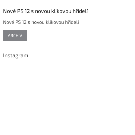
p
a
Nové PS 12 s novou klikovou hřídelí
t
Nové PS 12 s novou klikovou hřidelí
í
ARCHIV
Instagram