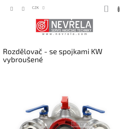
Přejít
NÁKUP
na
CZK
obsah
KOŠÍK
Rozdělovač - se spojkami KW
vybroušené