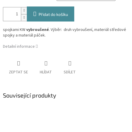
Přidat do košíku
spojkami KW
vybroušené
. V
ýběr: druh vybroušení, materiál středové
spojky a materiál páček.
Detailní informace
ZEPTAT SE
HLÍDAT
SDÍLET
Související produkty