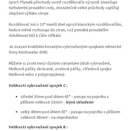
sport. Plynulé přechody uvnitř rozdělovače výrazně zmenšuje
turbulentní proudění vody, dostatečně velké průchody zajišťují
zlepšení výtlaku stroje.
Rozdělovač má o 10° menší úhel oproti klasickým rozdělovačům,
hadice méně rozhazuje do stran, což pomáhá proudařům
doběhnout blíž k čáře stříkání.
Je osazen kvalitními kovanými vybroušenými spojkami německé
firmy Kindswater (KW).
Můžete si zvolit mezi různými variantami (druh vybroušení,
hliníkové páčky zkrácené, ocelové páčky, středová spojka
hliníková nebo z polypropylenu).
Velikosti vybroušení spojek C :
střední 35mm pod úhlem 65° –
pasuje na
pojistku s
plíškem velikosti 33mm! –
bývá skladem!
velký 40mm pod úhlem 65° – pasuje na
pojistku s plíškem
velikosti 38mm! – na objednávku!
Velikosti vybroušení spojek B :