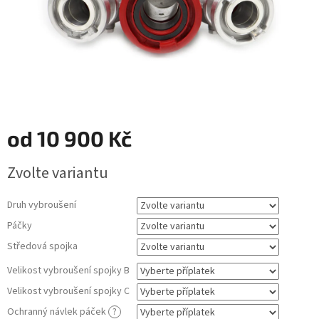
od
10 900 Kč
Měrná
Zvolte variantu
cena:
Druh vybroušení
Páčky
Středová spojka
Velikost vybroušení spojky B
Velikost vybroušení spojky C
Ochranný návlek páček
?