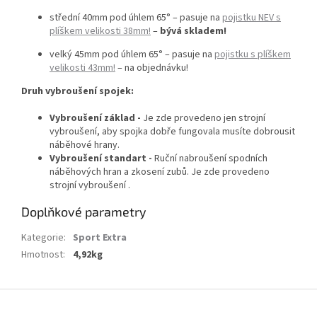
střední 40mm pod úhlem 65° –
pasuje na
pojistku NEV s
plíškem velikosti 38mm!
–
bývá skladem!
velký 45mm pod úhlem 65° – pasuje na
pojistku s plíškem
velikosti 43mm!
– na objednávku!
Druh vybroušení spojek:
Vybroušení základ -
Je zde provedeno jen strojní
vybroušení, aby spojka dobře fungovala musíte dobrousit
náběhové hrany.
Vybroušení standart -
Ruční nabroušení spodních
náběhových hran a zkosení zubů. Je zde provedeno
strojní vybroušení .
Doplňkové parametry
Kategorie
:
Sport Extra
Hmotnost
:
4,92kg
Z
á