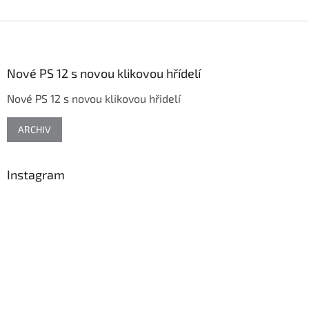
Z
á
p
a
Nové PS 12 s novou klikovou hřídelí
t
Nové PS 12 s novou klikovou hřidelí
í
ARCHIV
Instagram