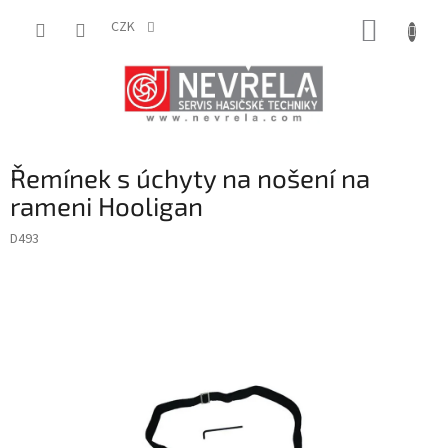
Přejít
NÁKUP
na
CZK
obsah
KOŠÍK
Řemínek s úchyty na nošení na
rameni Hooligan
D493