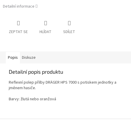
Detailní informace
ZEPTAT SE
HLÍDAT
SDÍLET
Popis
Diskuze
Detailní popis produktu
Reflexní polep přilby DRÄGER HPS 7000 s potiskem jednotky a
jménem hasiče.
Barvy: žlutá nebo oranžová
Z
á