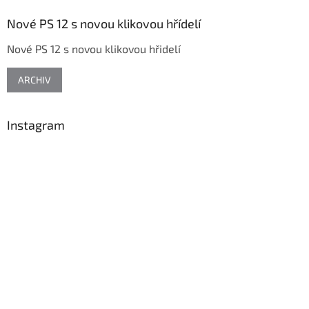
p
a
Nové PS 12 s novou klikovou hřídelí
t
Nové PS 12 s novou klikovou hřidelí
í
ARCHIV
Instagram