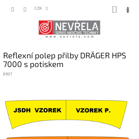
Přejít
NÁKUP
na
CZK
obsah
KOŠÍK
Reflexní polep přilby DRÄGER HPS
7000 s potiskem
D937