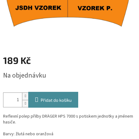
189 Kč
Měrná
Na objednávku
cena:
Přidat do košíku
Reflexní polep přilby DRÄGER HPS 7000 s potiskem jednotky a jménem
hasiče.
Barvy: žlutá nebo oranžová