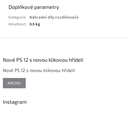
Doplňkové parametry
Kategorie
:
Náhradní díly rozdělovače
Hmotnost
:
0.5 kg
Z
á
p
a
Nové PS 12 s novou klikovou hřídelí
t
Nové PS 12 s novou klikovou hřidelí
í
ARCHIV
Instagram