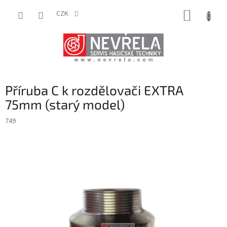
Přejít
NÁKUP
na
CZK
obsah
KOŠÍK
Příruba C k rozdělovači EXTRA
75mm (starý model)
749