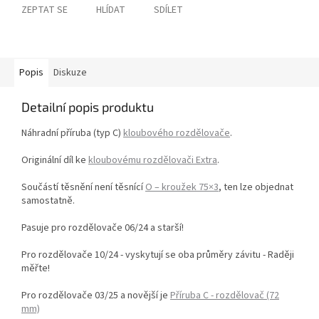
ZEPTAT SE
HLÍDAT
SDÍLET
Popis
Diskuze
Detailní popis produktu
Náhradní příruba (typ C)
kloubového rozdělovače
.
Originální díl ke
kloubovému rozdělovači Extra
.
Součástí těsnění není těsnící
O – kroužek 75×3
, ten lze objednat
samostatně.
Pasuje pro rozdělovače 06/24 a starší!
Pro rozdělovače 10/24 - vyskytují se oba průměry závitu - Raději
měřte!
Pro rozdělovače 03/25 a novější
je
Příruba C - rozdělovač (72
mm)