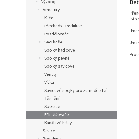
Det
Výzbroj
Armatury
Přen
Klíče
Pěni
Přechody - Redukce
Jmen
Rozdělovače
Sací koše
Jmen
Spojky hadicové
Proc
Spojky pevné
Spojky savicové
Ventily
Víčka
Savicové spojky pro zemědělství
Těsnění
Sběrače
Příměšovače
Kanálové krtky
Savice