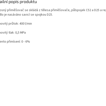
ailní popis produktu
osný přiměšovač se skládá z tělesa přiměšovače, půlspojek C52 a D25 a reg
dlo je nasáváno savicí se spojkou D25.
ovitý průtok: 400 l/min
ovitý tlak: 0,5 MPa
ento přimísení: 0 - 6%