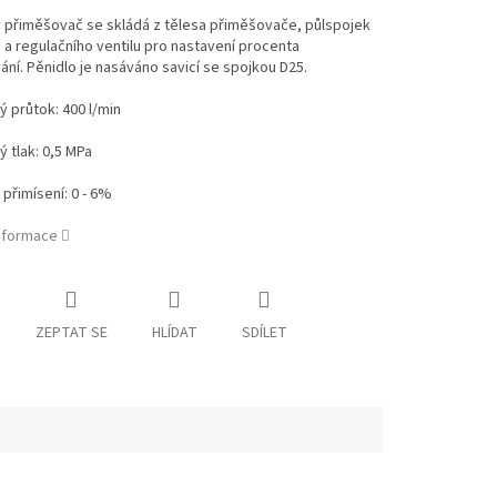
 přiměšovač se skládá z tělesa přiměšovače, půlspojek
 a regulačního ventilu pro nastavení procenta
ní. Pěnidlo je nasáváno savicí se spojkou D25.
 průtok: 400 l/min
 tlak: 0,5 MPa
přimísení: 0 - 6%
informace
ZEPTAT SE
HLÍDAT
SDÍLET