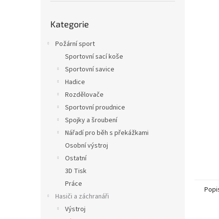
n
e
Přeskočit
l
Kategorie
kategorie
Požární sport
Sportovní sací koše
Sportovní savice
Hadice
Rozdělovače
Sportovní proudnice
Spojky a šroubení
Nářadí pro běh s překážkami
Osobní výstroj
Ostatní
3D Tisk
Práce
Popi
Hasiči a záchranáři
Výstroj