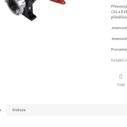
Přenosný
C52 a D25
přiměšová
Jmenovitý
Jmenovitý
Procento 
Detailní 
TISK
s
Diskuze