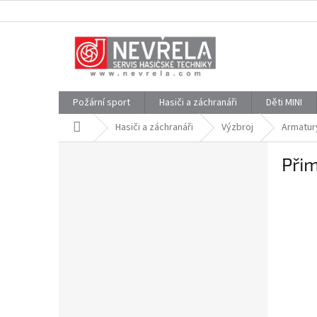
Přejít
na
obsah
Požární sport
Hasiči a záchranáři
Děti MINI
Domů
Hasiči a záchranáři
Výzbroj
Armatur
P
Při
o
s
t
r
a
n
n
í
p
a