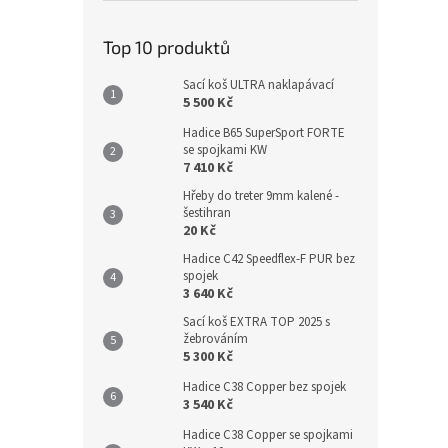
Top 10 produktů
Sací koš ULTRA naklapávací
5 500 Kč
Hadice B65 SuperSport FORTE
se spojkami KW
7 410 Kč
Hřeby do treter 9mm kalené -
šestihran
20 Kč
Hadice C42 Speedflex-F PUR bez
spojek
3 640 Kč
Sací koš EXTRA TOP 2025 s
žebrováním
5 300 Kč
Hadice C38 Copper bez spojek
3 540 Kč
Hadice C38 Copper se spojkami