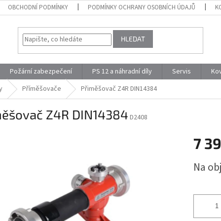
OBCHODNÍ PODMÍNKY
PODMÍNKY OCHRANY OSOBNÍCH ÚDAJŮ
K
HLEDAT
Požární zabezpečení
PS 12 a náhradní díly
Servis
Ko
y
Příměšovače
Přiměšovač Z4R DIN14384
měšovač Z4R DIN14384
D2408
7 3
Měrná
Na ob
cena: