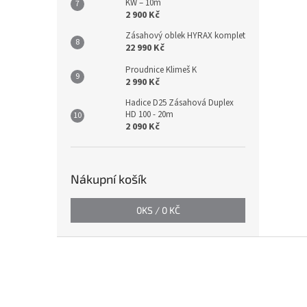
KW – 10m
2 900 Kč
Zásahový oblek HYRAX komplet
22 990 Kč
Proudnice Klimeš K
2 990 Kč
Hadice D25 Zásahová Duplex
HD 100 - 20m
2 090 Kč
Nákupní košík
0
KS /
0 KČ
Z
á
p
a
t