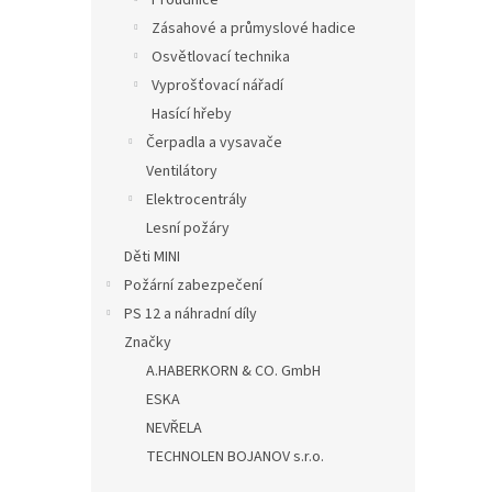
Proudnice
Zásahové a průmyslové hadice
Osvětlovací technika
Vyprošťovací nářadí
Hasící hřeby
Čerpadla a vysavače
Ventilátory
Elektrocentrály
Lesní požáry
Děti MINI
Požární zabezpečení
PS 12 a náhradní díly
Značky
A.HABERKORN & CO. GmbH
ESKA
NEVŘELA
TECHNOLEN BOJANOV s.r.o.