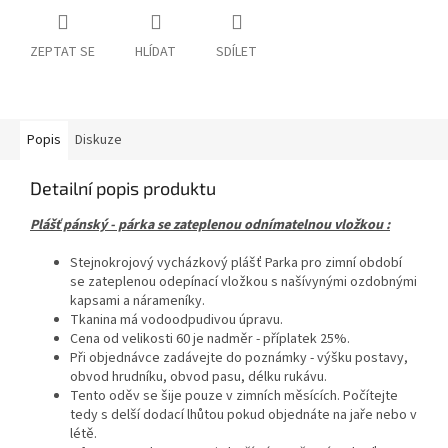
ZEPTAT SE
HLÍDAT
SDÍLET
Popis
Diskuze
Detailní popis produktu
Plášť pánský - párka se zateplenou odnímatelnou vložkou :
Stejnokrojový vycházkový plášť Parka pro zimní období
se zateplenou odepínací vložkou s našívynými ozdobnými
kapsami a nárameníky.
Tkanina má vodoodpudivou úpravu.
Cena od velikosti 60 je nadměr - příplatek 25%.
Při objednávce zadávejte do poznámky - výšku postavy,
obvod hrudníku, obvod pasu, délku rukávu.
Tento oděv se šije pouze v zimních měsících. Počítejte
tedy s delší dodací lhůtou pokud objednáte na jaře nebo v
létě.