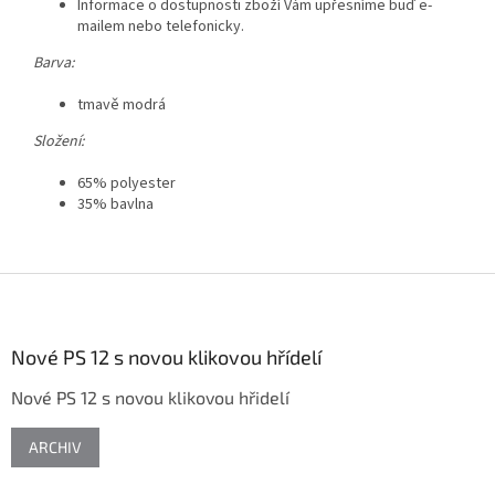
Informace o dostupnosti zboží Vám upřesníme buď e-
mailem nebo telefonicky.
Barva:
tmavě modrá
Složení:
65% polyester
35% bavlna
Z
á
p
a
Nové PS 12 s novou klikovou hřídelí
t
Nové PS 12 s novou klikovou hřidelí
í
ARCHIV