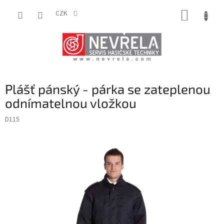
Přejít
NÁKUP
na
CZK
obsah
KOŠÍK
Plášť pánský - párka se zateplenou
odnímatelnou vložkou
D115