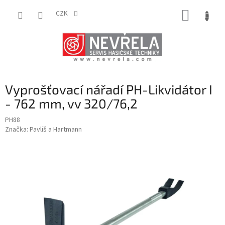
Přejít
NÁKUP
na
CZK
obsah
KOŠÍK
Vyprošťovací nářadí PH-Likvidátor I
- 762 mm, vv 320/76,2
PH88
Značka:
Pavliš a Hartmann