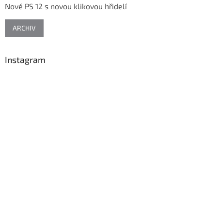
Nové PS 12 s novou klikovou hřidelí
í
ARCHIV
Instagram