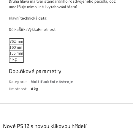
Druhá hlava má tvar standardního rozdvojeného páčidla, což
umožňuje mimo jiné i vytahování hřebů.
Hlavní technická data:
DélkaŠířkaVýškaHmotnost
762 mm
160mm
155 mm
4 kg
Doplňkové parametry
Kategorie
:
Multifunkční nástroje
Hmotnost
:
4 kg
Z
á
p
a
Nové PS 12 s novou klikovou hřídelí
t