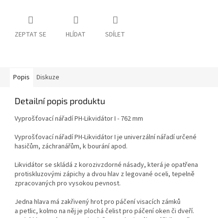
ZEPTAT SE
HLÍDAT
SDÍLET
Popis
Diskuze
Detailní popis produktu
Vyprošťovací nářadí PH-Likvidátor I - 762 mm
Vyprošťovací nářadí PH-Likvidátor I je univerzální nářadí určené
hasičům, záchranářům, k bourání apod.
Likvidátor se skládá z korozivzdorné násady, která je opatřena
protiskluzovými zápichy a dvou hlav z legované oceli, tepelně
zpracovaných pro vysokou pevnost.
Jedna hlava má zakřivený hrot pro páčení visacích zámků
a petlic, kolmo na něj je plochá čelist pro páčení oken či dveří.