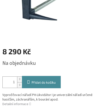
8 290 Kč
Měrná
Na objednávku
cena:
Přidat do košíku
Vyprošťovací nářadí PH-Likvidátor I je univerzální nářadí určené
hasičům, záchranářům, k bourání apod.
Detailní informace