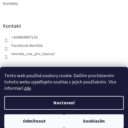
Kontakty
Kontakt
+420604907120
Facebook Nevřela
nevrela_vse_pro_hasice/
Tento web používá soubory cookie. Dalším procházením
tohoto webu vyjadřujete souhlas s jejich používáním.. Více
informací
zde
.
Nastavení
Vytvořil Shoptet
Odmítnout
Souhlasím
Copyright 2026
Kamil Nevřela
. Všechna práva vyhrazena.
DOVOLENÁ Martin Nevřela - prodejna Opava a E-shop 5.8.-12.8.