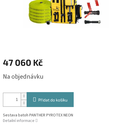
47 060 Kč
Měrná
Na objednávku
cena:
Přidat do košíku
Sestava batoh PANTHER PYROTEX NEON
Detailní informace