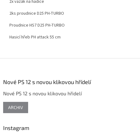
2x vazák na hadice
2ks proudnice D25 PH-TURBO
Proudnice HS7 D25 PH-TURBO
Hasicí hřeb PH attack 55 cm
Z
á
p
a
Nové PS 12 s novou klikovou hřídelí
t
Nové PS 12 s novou klikovou hřidelí
í
ARCHIV
Instagram