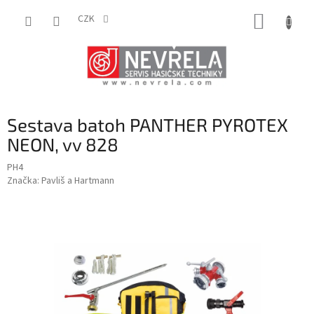
Přejít
NÁKUP
na
CZK
obsah
KOŠÍK
Sestava batoh PANTHER PYROTEX
NEON, vv 828
PH4
Značka:
Pavliš a Hartmann