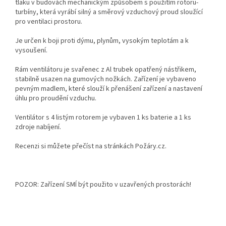
tlaku v budovách mechanickým způsobem s použitím rotoru-
turbíny, která vyrábí silný a směrový vzduchový proud sloužící
pro ventilaci prostoru.
Je určen k boji proti dýmu, plynům, vysokým teplotám a k
vysoušení.
Rám ventilátoru je svařenec z Al trubek opatřený nástřikem,
stabilně usazen na gumových nožkách. Zařízení je vybaveno
pevným madlem, které slouží k přenášení zařízení a nastavení
úhlu pro proudění vzduchu.
Ventilátor s 4 listým rotorem je vybaven 1 ks baterie a 1 ks
zdroje nabíjení.
Recenzi si můžete přečíst na stránkách Požáry.cz.
POZOR: Zařízení SMÍ být použito v uzavřených prostorách!