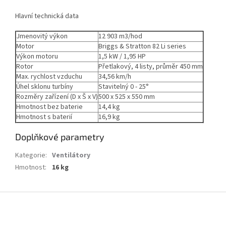
Hlavní technická data
Jmenovitý výkon
12 903 m3/hod
Motor
Briggs & Stratton 82 Li series
Výkon motoru
1,5 kW / 1,95 HP
Rotor
Přetlakový, 4 listy, průměr 450 mm
Max. rychlost vzduchu
34,56 km/h
Úhel sklonu turbíny
Stavitelný 0 - 25°
Rozměry zařízení (D x Š x V)
500 x 525 x 550 mm
Hmotnost bez baterie
14,4 kg
Hmotnost s baterií
16,9 kg
Doplňkové parametry
Kategorie
:
Ventilátory
Hmotnost
:
16 kg
Z
á
p