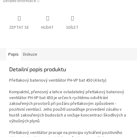
Detailní informace
ZEPTAT SE
HLÍDAT
SDÍLET
Popis
Diskuze
Detailní popis produktu
Přetlakový bateriový ventilátor PH-VP bat 450 (4 listy)
Kompaktní, přenosný a lehce ovladatelný přetlakový bateriový
ventilátor PH-VP bat 450 je určen k rychlému odvětrání
zakouřených prostorů při požáru přetlakovým způsobem -
pozitivní ventilací. Jeho použití usnadňuje provedení zásahu v
hustě zakouřených budovách a snižuje koncentraci škodlivých a
výbušných plynů.
Přetlakový ventilátor pracuje na principu vytváření pozitivního