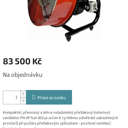
83 500 Kč
Měrná
Na objednávku
cena:
Přidat do košíku
Kompaktní, přenosný a lehce ovladatelný přetlakový bateriový
ventilátor PH-VP bat 450 je určen k rychlému odvětrání zakouřených
prostorů při požáru přetlakovým způsobem - pozitivní ventilací.