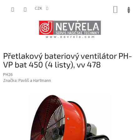
Přejít
NÁKUP
na
CZK
obsah
KOŠÍK
Přetlakový bateriový ventilátor PH-
VP bat 450 (4 listy), vv 478
PH26
Značka:
Pavliš a Hartmann