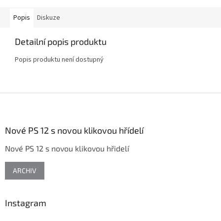
Popis
Diskuze
Detailní popis produktu
Popis produktu není dostupný
Z
á
p
a
Nové PS 12 s novou klikovou hřídelí
t
Nové PS 12 s novou klikovou hřidelí
í
ARCHIV
Instagram