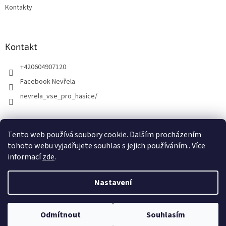
Kontakty
Kontakt
+420604907120
Facebook Nevřela
nevrela_vse_pro_hasice/
Tento web používá soubory cookie. Dalším procházením
tohoto webu vyjadřujete souhlas s jejich používáním.. Více
informací
zde
.
Nastavení
Vytvořil Shoptet
Odmítnout
Souhlasím
Copyright 2026
Kamil Nevřela
. Všechna práva vyhrazena.
DOVOLENÁ Martin Nevřela - prodejna Opava a E-shop 5.8.-12.8.