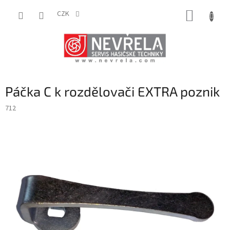
Přejít
NÁKUP
na
CZK
obsah
KOŠÍK
Páčka C k rozdělovači EXTRA poznik
712