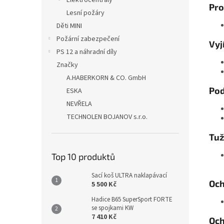
Elektrocentrály
Pro
Lesní požáry
Děti MINI
Požární zabezpečení
Vyj
PS 12 a náhradní díly
Značky
A.HABERKORN & CO. GmbH
Pod
ESKA
NEVŘELA
TECHNOLEN BOJANOV s.r.o.
Tuž
Top 10 produktů
Sací koš ULTRA naklapávací
Och
5 500 Kč
Hadice B65 SuperSport FORTE
se spojkami KW
7 410 Kč
Och