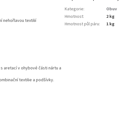
Kategorie
:
Obuv
Hmotnost
:
2 kg
 nehořlavou textilií
Hmotnost půl páru
:
1 kg
s aretací v ohybové části nártu a
mbinační textilie a podšívky.