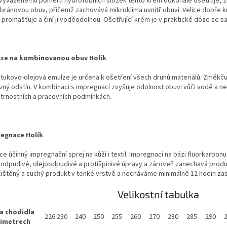
 vyváženému poměru hydrofobních složek tento krém dokonale ošetřuje, 
ránovou obuv, přičemž zachovává mikroklima uvnitř obuvi. Velice dobře kry
 promašťuje a činí ji voděodolnou. Ošetřující krém je v praktické dóze se 
ze na kombinovanou obuv Holík
 tukovo-olejová emulze je určena k ošetření všech druhů materiálů. Změkču
vný odstín. V kombinaci s impregnací zvyšuje odolnost obuvi vůči vodě a n
trnostních a pracovních podmínkách.
egnace Holík
e účinný impregnační sprej na kůži i textil. Impregnaci na bázi fluorkarbon
odpudivé, olejoodpudivé a protišpinivé úpravy a zároveň zanechavá prod
čištěný a suchý produkt v tenké vrstvě a necháváme minimálně 12 hodin za
Velikostní tabulka
a chodidla
226
230
240
250
255
260
270
280
285
290
limetrech