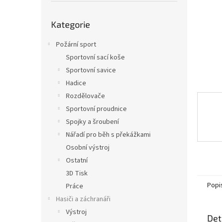
n
e
Přeskočit
l
Kategorie
kategorie
Požární sport
Sportovní sací koše
Sportovní savice
Hadice
Rozdělovače
Sportovní proudnice
Spojky a šroubení
Nářadí pro běh s překážkami
Osobní výstroj
Ostatní
3D Tisk
Popi
Práce
Hasiči a záchranáři
Výstroj
Det