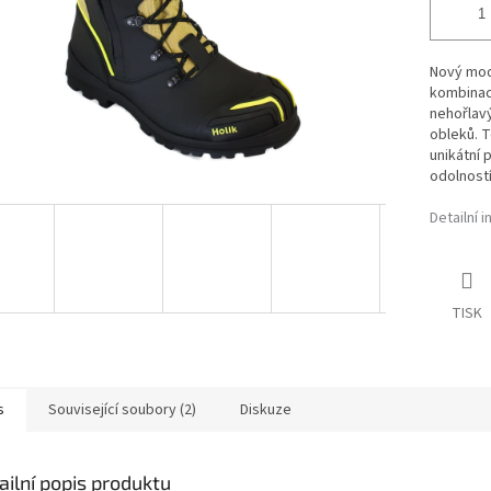
Nový mod
kombinaci
nehořlavý
obleků. Te
unikátní
odolností
Detailní 
TISK
s
Související soubory (2)
Diskuze
ailní popis produktu