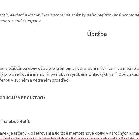
nt™, Kevlar® a Nomex® jsou ochranné známky nebo registrované ochranné 
emours and Company.
Údržba
ou a očištěnou obuv ošetřete krémem s hydrofobním účinkem. Je možné p
ný pro ošetřování membránové obuvi vyrobené z hladkých usní. Obuv sklad
řenou v suchém a větraném prostředí.
ORUČUJEME POUŽÍVAT:
 na obuv Holík
ravek je určený k ošetřování a údržbě membránové obuvi v náročných klima