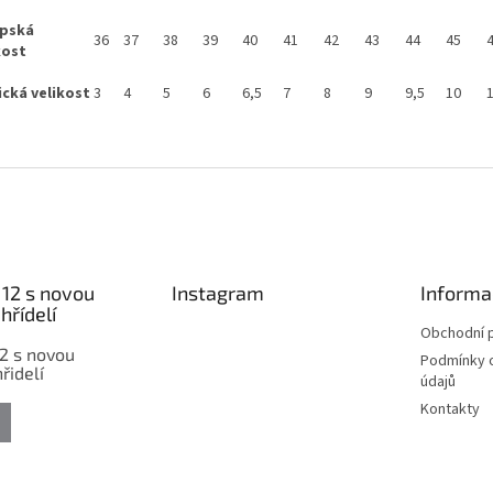
opská
36
37
38
39
40
41
42
43
44
45
kost
ická velikost
3
4
5
6
6,5
7
8
9
9,5
10
12 s novou
Instagram
Informa
hřídelí
Obchodní 
2 s novou
Podmínky 
řidelí
údajů
Kontakty