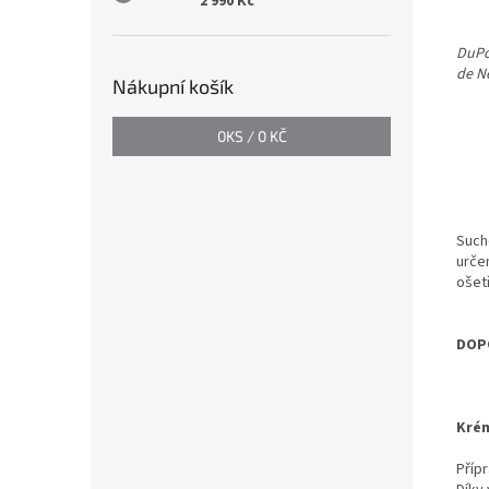
2 990 Kč
DuPo
de N
Nákupní košík
0
KS /
0 KČ
Such
urče
ošet
DOP
Krém
Příp