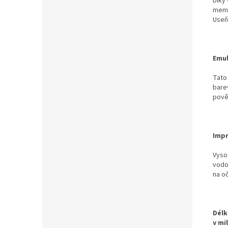
Díky
memb
Useň
Emul
Tato
bare
pově
Impr
Vysoc
vodo
na o
Délk
v mi