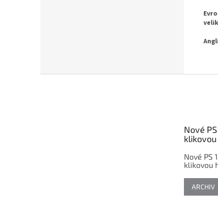
Evr
veli
Angl
Z
á
p
a
t
Nové PS 
í
klikovou 
Nové PS 1
klikovou h
ARCHIV