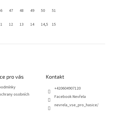
46
47
48
49
50
51
11
12
13
14
14,5
15
ce pro vás
Kontakt
podmínky
+420604907120
ochrany osobních
Facebook Nevřela
nevrela_vse_pro_hasice/