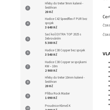
Hřeby do treter 9mm kalené -
šestihran
20 Kč
Cer
Hadice C42 Speedflex-F PUR bez
spojek
ČSN 
3 640 Kč
Sací koš EXTRA TOP 2025 s
ČSN 
žebrováním
5 300 Kč
Hadice C38 Copper bez spojek
VLA
3 540 Kč
Hadice C38 Copper se spojkami
KW – 10m
2 900 Kč
Hřeby do treter 10mm kalené -
šestihran
20 Kč
Přilba Rock Master
1 090 Kč
Proudnice Klimeš K