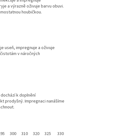
změkčuje a impregnuje
je a výrazně oživuje barvu obuvi.
samostatnou houbičkou.
je useň, impregnuje a oživuje
ečistotám v náročných
u dochází k doplnění
ukt prodyšný. Impregnaci nanášíme
schnout.
295
300
310
320
325
330