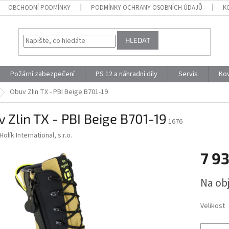
OBCHODNÍ PODMÍNKY
PODMÍNKY OCHRANY OSOBNÍCH ÚDAJŮ
K
HLEDAT
Požární zabezpečení
PS 12 a náhradní díly
Servis
Ko
Obuv Zlin TX - PBI Beige B701-19
 Zlin TX - PBI Beige B701-19
1676
Holík International, s.r.o.
7 9
Měrná
Na ob
cena:
Velikost