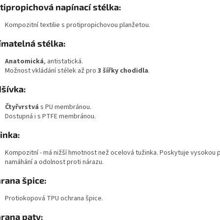
tipropichová napínací stélka:
Kompozitní textilie s protipropichovou planžetou.
ímatelná stélka:
Anatomická
, antistatická.
Možnost vkládání stélek až pro
3 šířky chodidla
.
šívka:
Čtyřvrstvá
s PU membránou.
Dostupná i s PTFE membránou.
inka:
Kompozitní - má nižší hmotnost než ocelová tužinka. Poskytuje vysokou
namáhání a odolnost proti nárazu.
rana špice:
Protiokopová TPU ochrana špice.
rana paty: