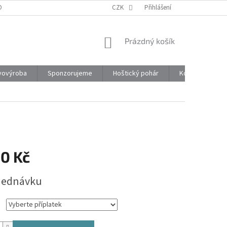
ONTAKTY
CZK
Přihlášení
NÁKUPNÍ
Prázdný košík
KOŠÍK
vovýroba
Sponzorujeme
Hoštický pohár
Kontakty
30 Kč
jednávku