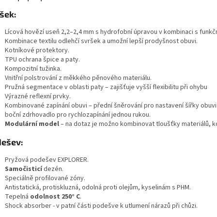
šek:
Lícová hovězí useň 2,2–2,4 mm s hydrofobní úpravou v kombinaci s funkční
Kombinace textilu odlehčí svršek a umožní lepší prodyšnost obuvi.
Kotníkové protektory.
TPU ochrana špice a paty.
Kompozitní tužinka.
Vnitřní polstrování z měkkého pěnového materiálu.
Pružná segmentace v oblasti paty – zajišťuje vyšší flexibilitu při ohybu
Výrazné reflexní prvky.
Kombinované zapínání obuvi – přední šněrování pro nastavení šířky obuvi 
boční zdrhovadlo pro rychlozapínání jednou rukou.
Modulární model
– na dotaz je možno kombinovat tloušťky materiálů, ko
ešev:
Pryžová podešev EXPLORER.
Samočisticí
dezén.
Speciálně profilované zóny.
Antistatická, protiskluzná, odolná proti olejům, kyselinám s PHM.
Tepelná
odolnost 250° C
.
Shock absorber - v patní části podešve k utlumení nárazů při chůzi.