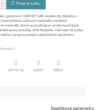
Přidat do košíku
el z generace COMFORT LINE modelu Zlin. Model je v
 hydrofobních usňových materiálů a textilních
ch materiálů, které se používají na výrobu hasičských
xtilní prvky umožňují větší flexibilitu. Celá řada GII vyniká
 podešví s propracovaným samočistícím dezénem a
.
informace
ZEPTAT SE
HLÍDAT
SDÍLET
Doplňkové parametry