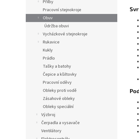
Přilby
Svr
Pracovní stejnokroje
Obuv
Údržba obuvi
Vycházkové stejnokroje
Rukavice
Kukly
Prádlo
Tašky a batohy
Čepice a kšiltovky
Pracovní oděvy
Pod
Obleky proti vodě
Zásahové obleky
Obleky speciální
Výzbroj
Čerpadla a vysavače
Ventilátory