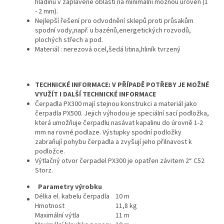
hladinu v zaplavené oblasti na minimální možnou úroveň (1
- 2 mm).
Nejlepší řešení pro odvodnění sklepů proti průsakům
spodní vody,např. u bazénů,energetických rozvodů,
plochých střech a pod.
Materiál : nerezová ocel,šedá litina,hliník tvrzený
TECHNICKÉ INFORMACE: V PŘÍPADĚ POTŘEBY JE MOŽNÉ
VYUŽÍT I DALŠÍ TECHNICKÉ INFORMACE
Čerpadla PX300 mají stejnou konstrukci a materiál jako
čerpadla PX500. Jejich výhodou je speciální sací podložka,
která umožňuje čerpadlu nasávat kapalinu do úrovně 1-2
mm na rovné podlaze. Výstupky spodní podložky
zabraňují pohybu čerpadla a zvyšují jeho přilnavost k
podložce.
Výtlačný otvor čerpadel PX300 je opatřen závitem 2“ C52
Storz.
Parametry výrobku
Délka el. kabelu čerpadla
10 m
Hmotnost
11,8 kg
Maximální výtla
11 m