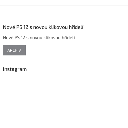
Z
á
p
a
Nové PS 12 s novou klikovou hřídelí
t
Nové PS 12 s novou klikovou hřidelí
í
ARCHIV
Instagram