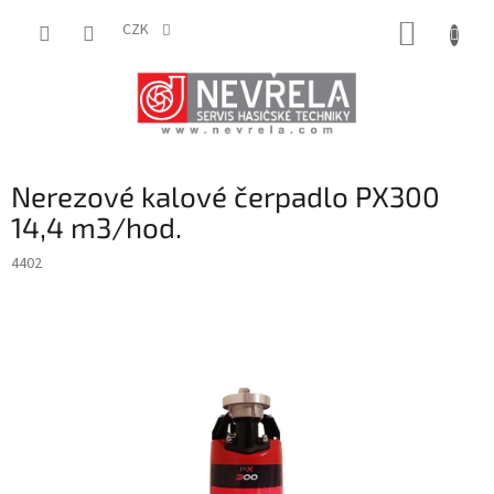
Přejít
NÁKUP
na
CZK
obsah
KOŠÍK
Nerezové kalové čerpadlo PX300
14,4 m3/hod.
4402