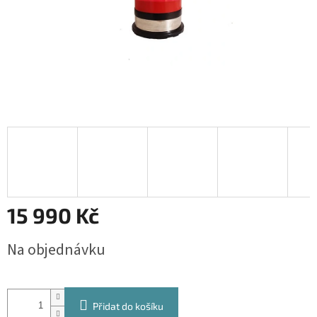
15 990 Kč
Měrná
Na objednávku
cena:
Přidat do košíku