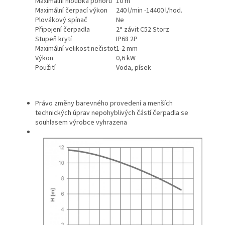
Maximální hloubka ponoru
10 m
Maximální čerpací výkon
240 l/min -14400 l/hod.
Plovákový spínač
Ne
Připojení čerpadla
2“ závit C52 Storz
Stupeň krytí
IP68 2P
Maximální velikost nečistot
1-2 mm
Výkon
0,6 kW
Použití
Voda, písek
Právo změny barevného provedení a menších
technických úprav nepohyblivých částí čerpadla se
souhlasem výrobce vyhrazena