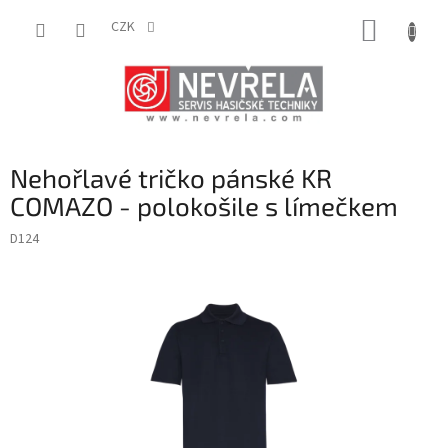
Přejít
NÁKUP
na
CZK
obsah
KOŠÍK
Nehořlavé tričko pánské KR
COMAZO - polokošile s límečkem
D124