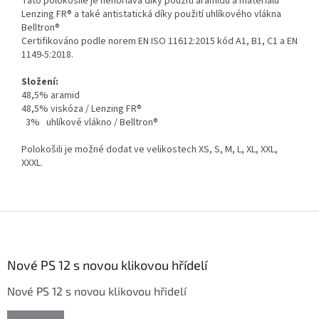
Tato polokošile je nehořlavá díky použití aramidu a materiálu
Lenzing FR® a také antistatická díky použití uhlíkového vlákna
Belltron®
Certifikováno podle norem EN ISO 11612:2015 kód A1, B1, C1 a EN
1149-5:2018.
Složení:
48,5% aramid
48,5% viskóza / Lenzing FR®
3% uhlíkové vlákno / Belltron®
Polokošili je možné dodat ve velikostech XS, S, M, L, XL, XXL,
XXXL.
Z
á
p
a
Nové PS 12 s novou klikovou hřídelí
t
Nové PS 12 s novou klikovou hřidelí
í