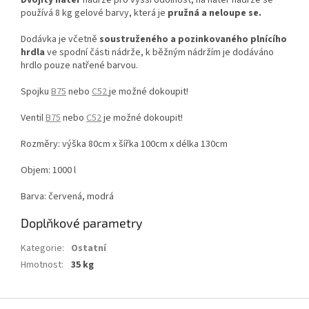
používá 8 kg gelové barvy, která je
pružná a neloupe se.
Dodávka je včetně
soustruženého a pozinkovaného plnícího
hrdla
ve spodní části nádrže, k běžným nádržím je dodáváno
hrdlo pouze natřené barvou.
Spojku
B75
nebo
C52
je možné dokoupit!
Ventil
B75
nebo
C52
je možné dokoupit!
Rozměry: výška 80cm x šířka 100cm x délka 130cm
Objem: 1000 l
Barva: červená, modrá
Doplňkové parametry
Kategorie
:
Ostatní
Hmotnost
:
35 kg
Z