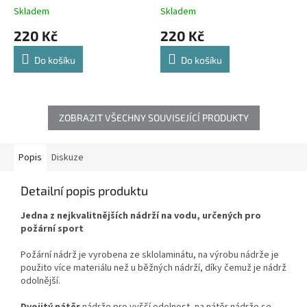
Skladem
Skladem
220 Kč
220 Kč
Do košíku
Do košíku
ZOBRAZIT VŠECHNY SOUVISEJÍCÍ PRODUKTY
Popis
Diskuze
Detailní popis produktu
Jedna z nejkvalitnějších nádrží na vodu, určených pro
požární sport
Požární nádrž je vyrobena ze sklolaminátu, na výrobu nádrže je
použito více materiálu než u běžných nádrží, díky čemuž je nádrž
odolnější.
Dvojitý nátěr
nádrže pro vyšší odolnost, na nátěr nádrže se