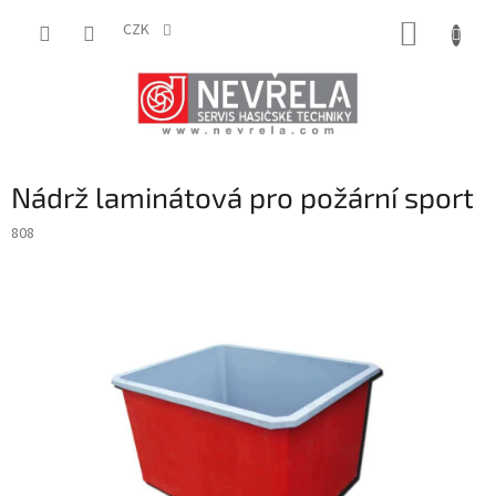
Přejít
NÁKUP
na
CZK
obsah
KOŠÍK
Nádrž laminátová pro požární sport
808