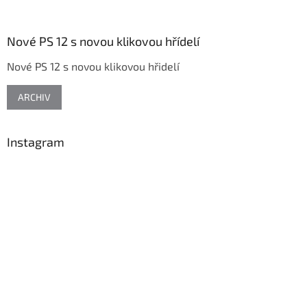
á
p
a
Nové PS 12 s novou klikovou hřídelí
t
Nové PS 12 s novou klikovou hřidelí
í
ARCHIV
Instagram