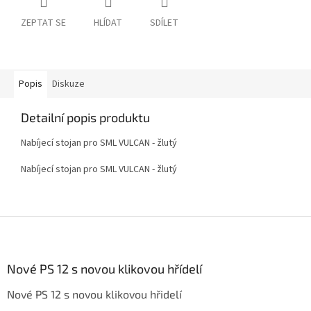
ZEPTAT SE
HLÍDAT
SDÍLET
Popis
Diskuze
Detailní popis produktu
Nabíjecí stojan pro SML VULCAN - žlutý
Nabíjecí stojan pro SML VULCAN - žlutý
Z
á
p
a
Nové PS 12 s novou klikovou hřídelí
t
Nové PS 12 s novou klikovou hřidelí
í