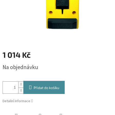
1 014 Kč
Měrná
Na objednávku
cena:
Přidat do košíku
Detailní informace