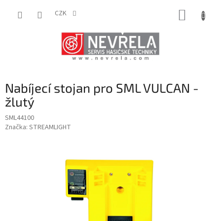
Přejít
NÁKUP
na
CZK
obsah
KOŠÍK
Nabíjecí stojan pro SML VULCAN -
žlutý
SML44100
Značka:
STREAMLIGHT