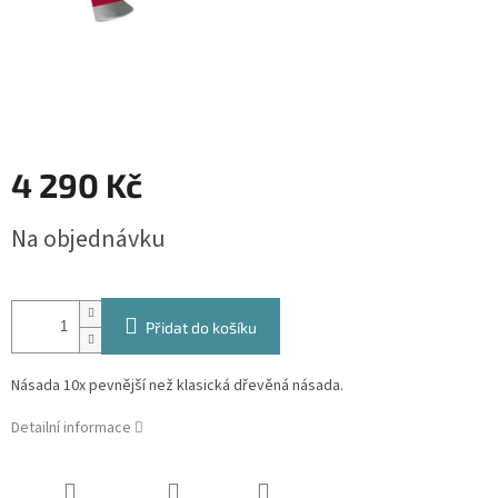
4 290 Kč
Měrná
Na objednávku
cena:
Přidat do košíku
Násada 10x pevnější než klasická dřevěná násada.
Detailní informace