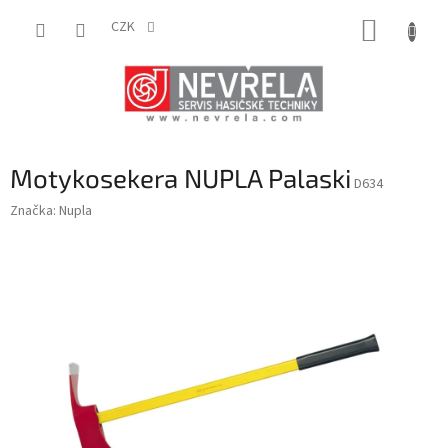
Přejít
NÁKUP
na
CZK
obsah
KOŠÍK
Motykosekera NUPLA Palaski
D634
Značka:
Nupla