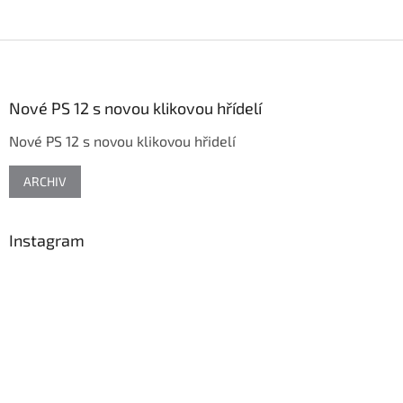
Z
á
p
a
Nové PS 12 s novou klikovou hřídelí
t
Nové PS 12 s novou klikovou hřidelí
í
ARCHIV
Instagram