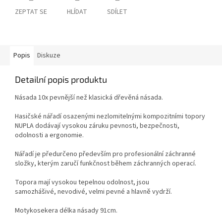
ZEPTAT SE
HLÍDAT
SDÍLET
Popis
Diskuze
Detailní popis produktu
Násada 10x pevnější než klasická dřevěná násada.
Hasičské nářadí osazenými nezlomitelnými kompozitními topory
NUPLA dodávají vysokou záruku pevnosti, bezpečnosti,
odolnosti a ergonomie.
Nářadí je předurčeno především pro profesionální záchranné
složky, kterým zaručí funkčnost během záchranných operací.
Topora mají vysokou tepelnou odolnost, jsou
samozhášivé, nevodivé, velmi pevné a hlavně vydrží.
Motykosekera délka násady 91cm.