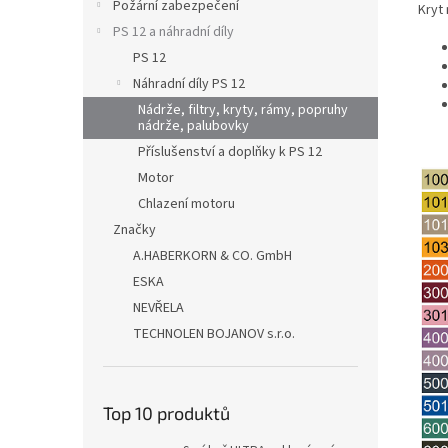
Požární zabezpečení
Kryt
PS 12 a náhradní díly
PS 12
Náhradní díly PS 12
Nádrže, filtry, kryty, rámy, popruhy
nádrže, palubovky
Příslušenství a doplňky k PS 12
Motor
Chlazení motoru
Značky
A.HABERKORN & CO. GmbH
ESKA
NEVŘELA
TECHNOLEN BOJANOV s.r.o.
Top 10 produktů