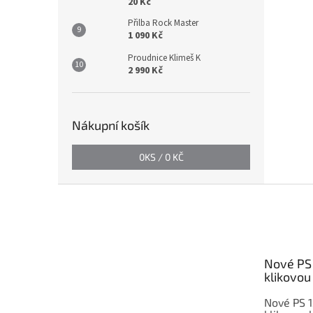
20 Kč
Přilba Rock Master
1 090 Kč
Proudnice Klimeš K
2 990 Kč
Nákupní košík
0
KS /
0 KČ
Z
á
p
a
t
Nové PS 
í
klikovou 
Nové PS 1