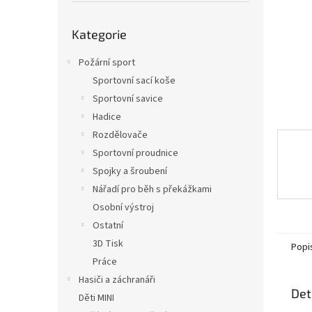
n
e
Přeskočit
l
Kategorie
kategorie
Požární sport
Sportovní sací koše
Sportovní savice
Hadice
Rozdělovače
Sportovní proudnice
Spojky a šroubení
Nářadí pro běh s překážkami
Osobní výstroj
Ostatní
3D Tisk
Popi
Práce
Hasiči a záchranáři
Det
Děti MINI