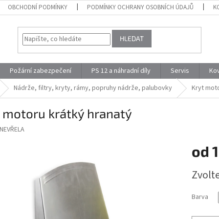
OBCHODNÍ PODMÍNKY
PODMÍNKY OCHRANY OSOBNÍCH ÚDAJŮ
K
HLEDAT
Požární zabezpečení
PS 12 a náhradní díly
Servis
Ko
Nádrže, filtry, kryty, rámy, popruhy nádrže, palubovky
Kryt moto
 motoru krátký hranatý
NEVŘELA
od
1
Měrná
Zvolt
cena:
Barva