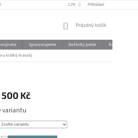
ONTAKTY
CZK
Přihlášení
NÁKUPNÍ
Prázdný košík
KOŠÍK
vovýroba
Sponzorujeme
Hoštický pohár
Kontakty
ru krátký hranatý
 500 Kč
e variantu