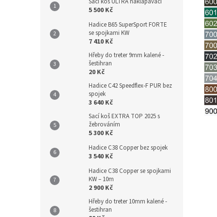
Sací koš ULTRA naklapávací
5 500 Kč
Hadice B65 SuperSport FORTE
se spojkami KW
7 410 Kč
Hřeby do treter 9mm kalené -
šestihran
20 Kč
Hadice C42 Speedflex-F PUR bez
spojek
3 640 Kč
Sací koš EXTRA TOP 2025 s
žebrováním
5 300 Kč
Hadice C38 Copper bez spojek
3 540 Kč
Hadice C38 Copper se spojkami
KW – 10m
2 900 Kč
Hřeby do treter 10mm kalené -
šestihran