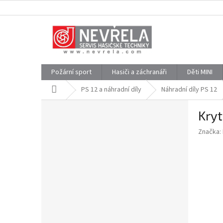
Přejít
na
obsah
Požární sport
Hasiči a záchranáři
Děti MINI
Domů
PS 12 a náhradní díly
Náhradní díly PS 12
P
Kryt
o
s
Značka:
t
r
a
n
n
í
p
a