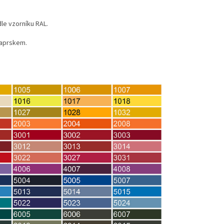
e vzorníku RAL.
paprskem.