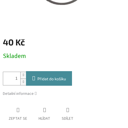
40 Kč
Měrná
Skladem
cena:
Přidat do košíku
Detailní informace
ZEPTAT SE
HLÍDAT
SDÍLET