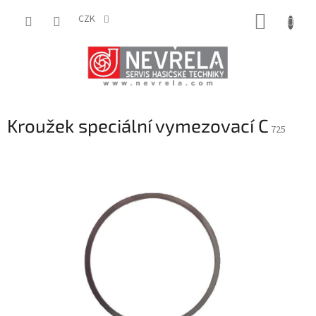
Přejít
NÁKUP
na
CZK
obsah
KOŠÍK
Kroužek speciální vymezovací C
725