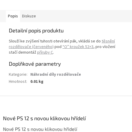
Popis
Diskuze
Detailní popis produktu
Slouží ke zvýšení tuhosti otevírání pák, vkládá se do
těsnění
rozdělovače (červeného)
pod
“O” kroužek 52×3
, pro vložení
stačí demontáž
příruby C
.
Doplňkové parametry
Kategorie
:
Náhradní díly rozdělovače
Hmotnost
:
0.01 kg
Z
á
p
a
Nové PS 12 s novou klikovou hřídelí
t
Nové PS 12 s novou klikovou hřidelí
í