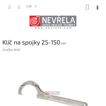
Přejít
NÁKUP
na
CZK
obsah
KOŠÍK
Klíč na spojky 25-150
880
Značka:
BOD