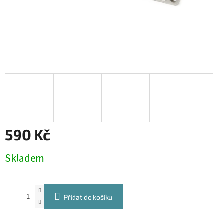
590 Kč
Měrná
Skladem
cena:
Přidat do košíku