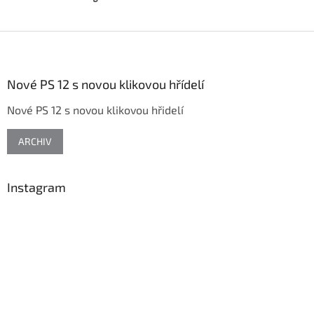
Z
á
p
a
Nové PS 12 s novou klikovou hřídelí
t
Nové PS 12 s novou klikovou hřidelí
í
ARCHIV
Instagram