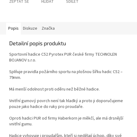
ZEPTAT SE
HLÍDAT
SDÍLET
Popis
Diskuze
Značka
Detailní popis produktu
Sportovní hadice C52 Pyrotex PUR české firmy TECHNOLEN
BOJANOV s.r.o.
Splňuje pravidla požárního sportu na plošnou šířku hadic C52 –
79mm.
Má menší odolnost proti oděru než běžné hadice.
Vnitřní gumový povrch není tak hladký a proto ji doporučujeme
pouze jako hadice do ruky pro proudaře.
Oproti hadici PUR od firmy Haberkorn je měkčí, ale má drsnější
vnitřní gumu.
Hadice vyhovuje i proudařům, kteří si nedělají úchop, díky své