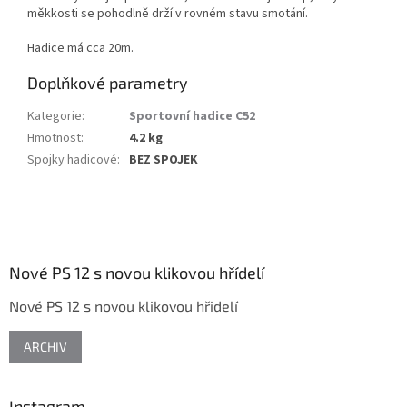
měkkosti se pohodlně drží v rovném stavu smotání.
Hadice má cca 20m.
Doplňkové parametry
Kategorie
:
Sportovní hadice C52
Hmotnost
:
4.2 kg
Spojky hadicové
:
BEZ SPOJEK
Z
á
p
a
Nové PS 12 s novou klikovou hřídelí
t
Nové PS 12 s novou klikovou hřidelí
í
ARCHIV
Instagram