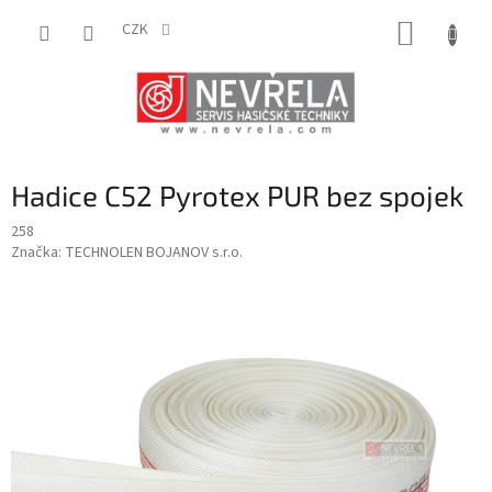
Přejít
NÁKUP
na
CZK
obsah
KOŠÍK
Hadice C52 Pyrotex PUR bez spojek
258
Značka:
TECHNOLEN BOJANOV s.r.o.