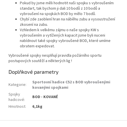
Pokud by jsme měli hodnotit naši spojku s vybroušením
standart, tak bychom ji dali 10 bodů z 10 bodů a
vybroušení na spojkách BOD by mělo 7 bodů.
Chybí zde zaoblení hran na náběhu zubu a vysoustružení
zkosení na zubu.
Vzhledem k velkému zájmu o naše spojky KW s
vybroušením a vytížených kapacit jsme byli nuceni
nabídnout také spojky vybroušené BOD, které umíme
obratem expedovat.
Vybroušené spojky nesplňují pravidla požárního sportu
postupových soutěží a některých lig !
Doplňkové parametry
Sportovní hadice C52 s BOD vybroušenými
Kategorie
:
kovanými spojkami
Spojky
BOD - KOVANÉ
hadicové
:
Hmotnost
:
6,1kg
Z