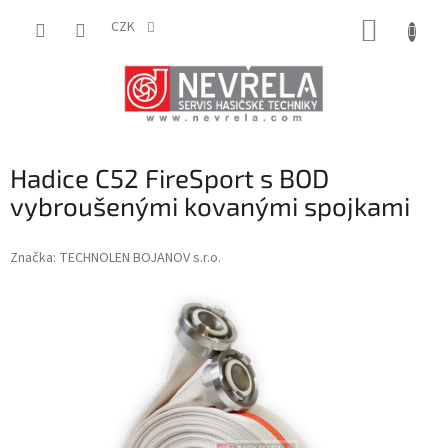
Přejít
NÁKUP
na
CZK
obsah
KOŠÍK
Hadice C52 FireSport s BOD
vybroušenými kovanými spojkami
Značka:
TECHNOLEN BOJANOV s.r.o.