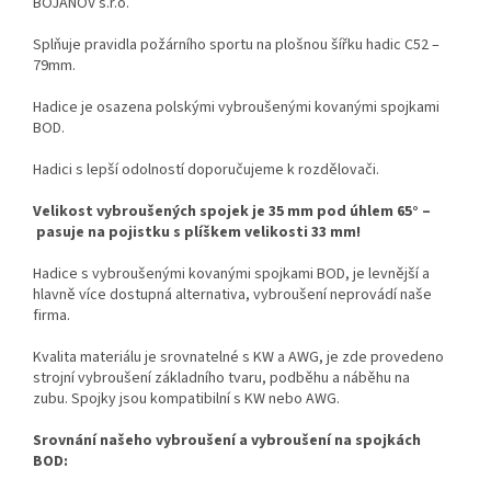
BOJANOV s.r.o.
Splňuje pravidla požárního sportu na plošnou šířku hadic C52 –
79mm.
Hadice je osazena polskými vybroušenými kovanými spojkami
BOD.
Hadici s lepší odolností doporučujeme k rozdělovači.
Velikost vybroušených spojek je 35 mm pod úhlem 65° –
pasuje na
pojistku s plíškem velikosti 33 mm!
Hadice s vybroušenými kovanými spojkami BOD, je levnější a
hlavně více dostupná alternativa, vybroušení neprovádí naše
firma.
Kvalita materiálu je srovnatelné s KW a AWG, j
e zde provedeno
strojní vybroušení základního tvaru, podběhu a náběhu na
zubu.
Spojky jsou kompatibilní s KW nebo AWG.
Srovnání našeho vybroušení a vybroušení na spojkách
BOD: