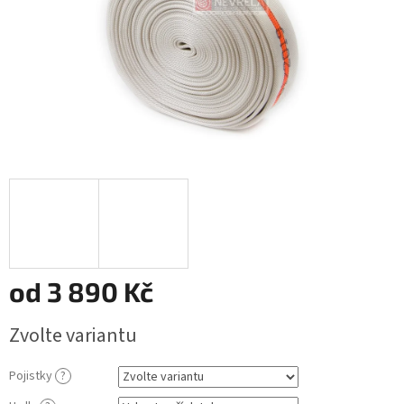
od
3 890 Kč
Měrná
Zvolte variantu
cena:
Pojistky
?