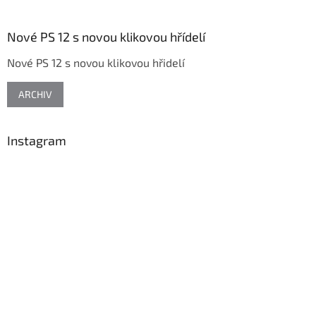
á
p
a
Nové PS 12 s novou klikovou hřídelí
t
Nové PS 12 s novou klikovou hřidelí
í
ARCHIV
Instagram