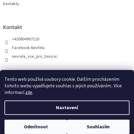
Kontakty
Kontakt
+420604907120
Facebook Nevřela
nevrela_vse_pro_hasice/
Tento web používá soubory cookie. Dalším procházením
tohoto webu vyjadřujete souhlas s jejich používáním.. Více
informací
zde
.
Nastavení
Vytvořil Shoptet
Odmítnout
Souhlasím
Copyright 2026
Kamil Nevřela
. Všechna práva vyhrazena.
DOVOLENÁ Martin Nevřela - prodejna Opava a E-shop 5.8.-12.8.