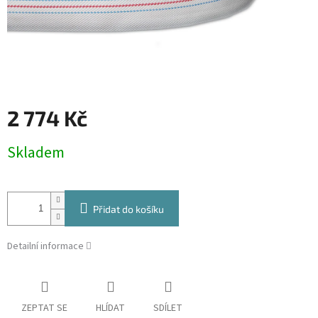
2 774 Kč
Měrná
Skladem
cena:
Přidat do košíku
Detailní informace
ZEPTAT SE
HLÍDAT
SDÍLET