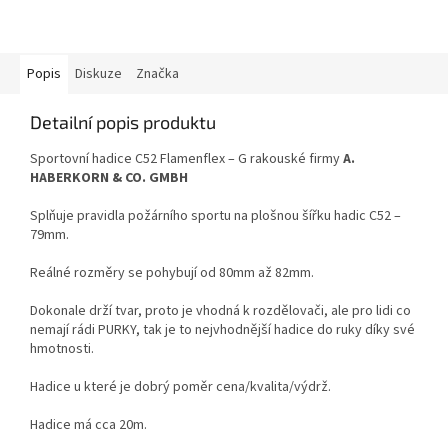
Popis
Diskuze
Značka
Detailní popis produktu
Sportovní hadice C52 Flamenflex – G rakouské firmy
A.
HABERKORN & CO. GMBH
Splňuje pravidla požárního sportu na plošnou šířku hadic C52 –
79mm.
Reálné rozměry se pohybují od 80mm až 82mm.
Dokonale drží tvar, proto je vhodná k rozdělovači, ale pro lidi co
nemají rádi PURKY, tak je to nejvhodnější hadice do ruky díky své
hmotnosti.
Hadice u které je dobrý poměr cena/kvalita/výdrž.
Hadice má cca 20m.