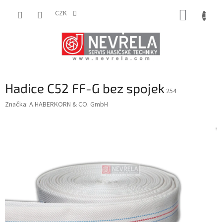
Přejít
NÁKUP
na
CZK
obsah
KOŠÍK
Hadice C52 FF-G bez spojek
254
Značka:
A.HABERKORN & CO. GmbH