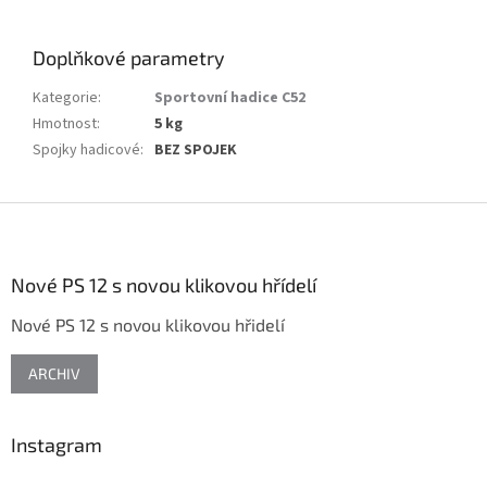
Doplňkové parametry
Kategorie
:
Sportovní hadice C52
Hmotnost
:
5 kg
Spojky hadicové
:
BEZ SPOJEK
Z
á
p
a
Nové PS 12 s novou klikovou hřídelí
t
Nové PS 12 s novou klikovou hřidelí
í
ARCHIV
Instagram