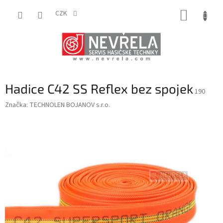
Přejít
NÁKUP
na
CZK
obsah
KOŠÍK
Hadice C42 SS Reflex bez spojek
190
Značka:
TECHNOLEN BOJANOV s.r.o.