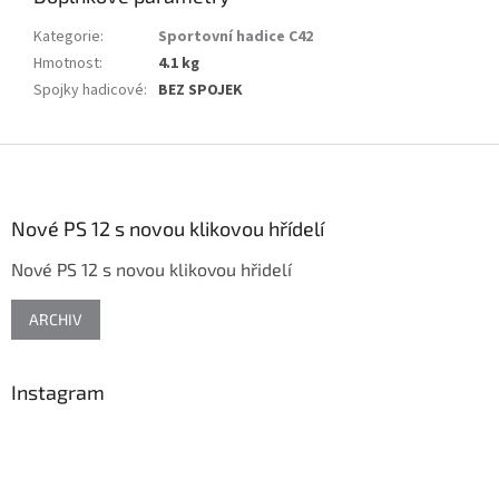
Kategorie
:
Sportovní hadice C42
Hmotnost
:
4.1 kg
Spojky hadicové
:
BEZ SPOJEK
Z
á
p
a
Nové PS 12 s novou klikovou hřídelí
t
Nové PS 12 s novou klikovou hřidelí
í
ARCHIV
Instagram