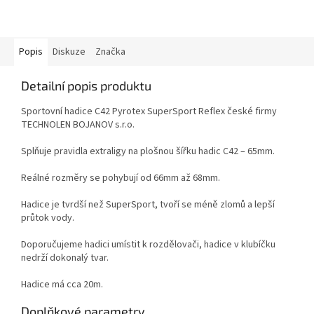
Popis
Diskuze
Značka
Detailní popis produktu
Sportovní hadice C42 Pyrotex SuperSport Reflex české firmy
TECHNOLEN BOJANOV s.r.o.
Splňuje pravidla extraligy na plošnou šířku hadic C42 – 65mm.
Reálné rozměry se pohybují od 66mm až 68mm.
Hadice je tvrdší než SuperSport, tvoří se méně zlomů a lepší
průtok vody.
Doporučujeme hadici umístit k rozdělovači, hadice v klubíčku
nedrží dokonalý tvar.
Hadice má cca 20m.
Doplňkové parametry