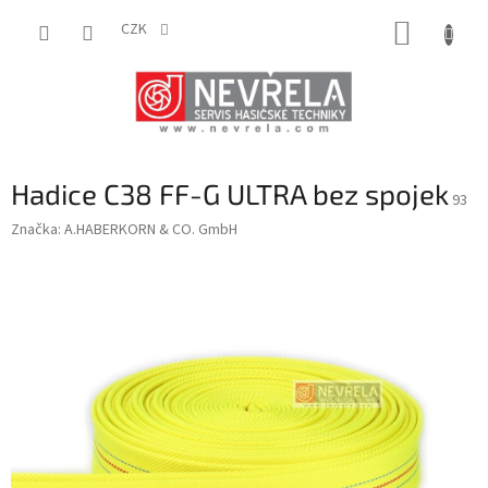
Přejít
NÁKUP
na
CZK
obsah
KOŠÍK
Hadice C38 FF-G ULTRA bez spojek
93
Značka:
A.HABERKORN & CO. GmbH