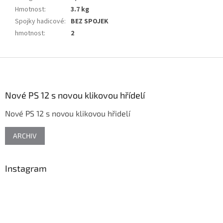
Hmotnost
:
3.7 kg
Spojky hadicové
:
BEZ SPOJEK
hmotnost
:
2
Z
á
p
a
Nové PS 12 s novou klikovou hřídelí
t
Nové PS 12 s novou klikovou hřidelí
í
ARCHIV
Instagram