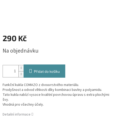
290 Kč
Měrná
Na objednávku
cena:
Přidat do košíku
Funkční kukla COMAZO z dvouvrstvého materiálu.
Prodyšnost a odvod vlhkosti díky kombinaci bavlny a polyamidu.
Tato kukla nabízí vysoce kvalitní povrchovou úpravu s extra plochými
švy.
Vhodná pro všechny účely.
Detailní informace