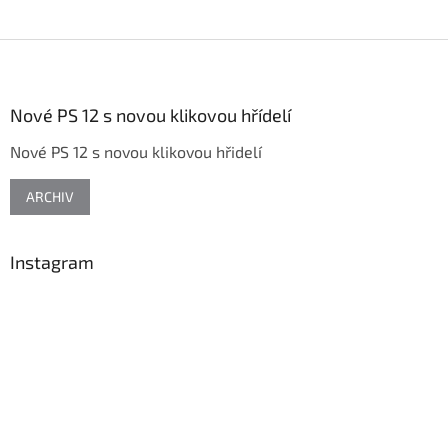
Z
á
p
a
Nové PS 12 s novou klikovou hřídelí
t
Nové PS 12 s novou klikovou hřidelí
í
ARCHIV
Instagram