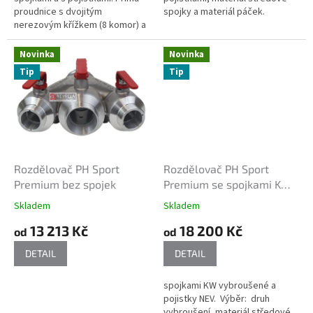
proudnice s dvojitým
spojky a materiál páček.
nerezovým křížkem (8 komor) a
novou leštěnou tryskou 12,5
mm.
Novinka
Novinka
Tip
Tip
Rozdělovač PH Sport
Rozdělovač PH Sport
Premium bez spojek
Premium se spojkami KW
vybroušené a pojistky NEV
Skladem
Skladem
13 213 Kč
18 200 Kč
od
od
DETAIL
DETAIL
spojkami KW vybroušené a
pojistky NEV. Výběr: druh
vybroušení, materiál středové