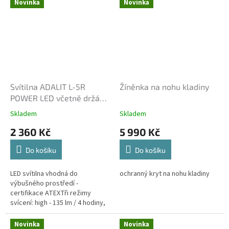
Novinka
Novinka
Svítilna ADALIT L-5R
Žíněnka na nohu kladiny
POWER LED včetně držáku
na přilbu Gallet
Skladem
Skladem
2 360 Kč
5 990 Kč
Do košíku
Do košíku
LED svítilna vhodná do
ochranný kryt na nohu kladiny
výbušného prostředí -
certifikace ATEXTři režimy
svícení: high - 135 lm / 4 hodiny,
medium 75 lm / 8 hodin, blikáni /
30 hSvítíilna je vybavena...
Novinka
Novinka