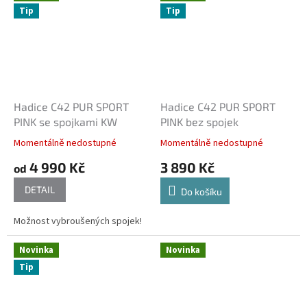
Tip
Tip
Hadice C42 PUR SPORT
Hadice C42 PUR SPORT
PINK se spojkami KW
PINK bez spojek
Momentálně nedostupné
Momentálně nedostupné
4 990 Kč
3 890 Kč
od
DETAIL
Do košíku
Možnost vybroušených spojek!
Novinka
Novinka
Tip