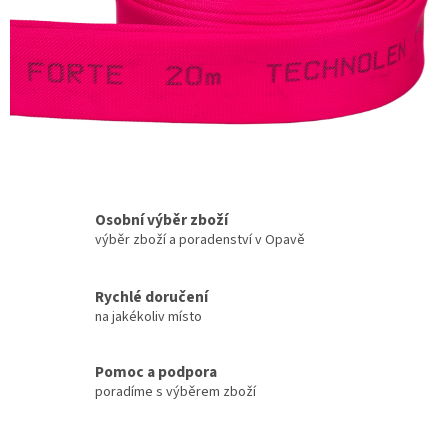
P
O
Ž
Á
R
N
Í
S
Osobní výběr zboží
P
výběr zboží a poradenství v Opavě
O
R
Rychlé doručení
na jakékoliv místo
T
,
Pomoc a podpora
H
poradíme s výběrem zboží
A
S