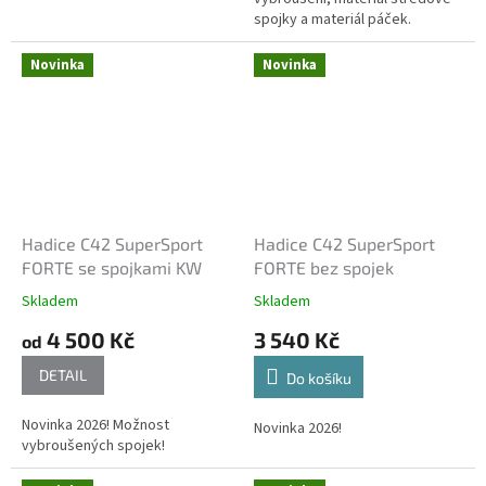
spojky a materiál páček.
Novinka
Novinka
Hadice C42 SuperSport
Hadice C42 SuperSport
FORTE se spojkami KW
FORTE bez spojek
Skladem
Skladem
4 500 Kč
3 540 Kč
od
DETAIL
Do košíku
Novinka 2026! Možnost
Novinka 2026!
vybroušených spojek!