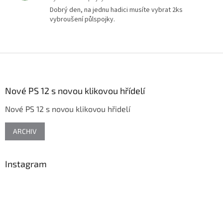
Dobrý den, na jednu hadici musíte vybrat 2ks
vybroušení půlspojky.
Z
á
p
a
Nové PS 12 s novou klikovou hřídelí
t
Nové PS 12 s novou klikovou hřidelí
í
ARCHIV
Instagram