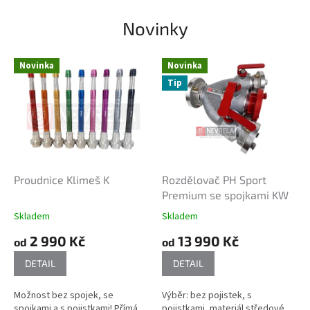
I
Novinky
Č
E
Novinka
Novinka
A
Tip
Z
Á
C
H
R
Proudnice Klimeš K
Rozdělovač PH Sport
A
Premium se spojkami KW
N
Skladem
Skladem
Á
2 990 Kč
13 990 Kč
od
od
Ř
E
DETAIL
DETAIL
Možnost bez spojek, se
Výběr: bez pojistek, s
spojkami a s pojistkami! Přímá
pojistkami, materiál středové