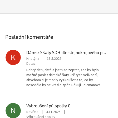
Poslední komentáře
Dámské šaty SDH dle stejnokrojového předpisu
K
Kristýna
|
18.5.2026
|
Dotaz
Dobrý den, chtěla jsem se zeptat, zda by bylo
možné poslat dámské šaty určitých velikostí,
abychom si je mohly vyzkoušet a to, co by
nesedělo by se vrátilo zpět. Děkuji Felcmanová
Vybroušení půlspojky C
N
Nevřela
|
4.11.2025
|
Výbroušení spojky