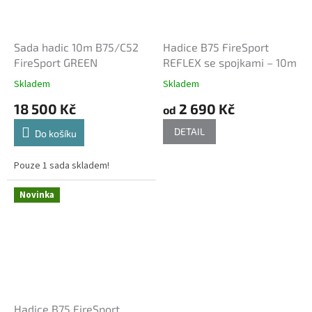
Sada hadic 10m B75/C52
Hadice B75 FireSport
FireSport GREEN
REFLEX se spojkami – 10m
Skladem
Skladem
18 500 Kč
2 690 Kč
od
DETAIL
Do košíku
Pouze 1 sada skladem!
Novinka
Hadice B75 FireSport