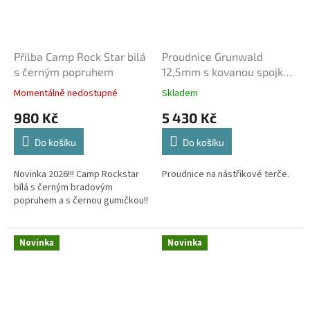
Přilba Camp Rock Star bilá
Proudnice Grunwald
s černým popruhem
12,5mm s kovanou spojkou
C52
Momentálně nedostupné
Skladem
980 Kč
5 430 Kč
Do košíku
Do košíku
Novinka 2026!!! Camp Rockstar
Proudnice na nástřikové terče.
bílá s černým bradovým
popruhem a s černou gumičkou!!
Novinka
Novinka