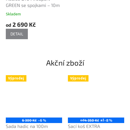
GREEN se spojkami – 10m
Skladem
2 690 Kč
od
DETAIL
Akční zboží
Výprodej
Výprodej
od
až
6 300 Kč
–6 %
4 350 Kč
–8 %
Sada hadic na 100m
Sací koš EXTRA