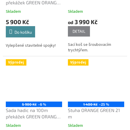
překážek GREEN ORANGE
se spojkami NEV Rott
Skladem
Skladem
TWIST 2.0
5 900 Kč
3 990 Kč
od
DETAIL
Do košíku
Sací koš se šroubovacím
Vylepšené stavitelné spojky!
trychtýřem.
Výprodej
Výprodej
5 900 Kč
–6 %
1 400 Kč
–25 %
Sada hadic na 100m
Stuha ORANGE GREEN 21
překážek GREEN ORANGE
m
se spojkami Rott
Skladem
Skladem