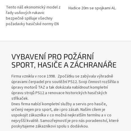
Tento náš ekonomický model z
Hadice 20m se spojkami AL.
řady usňových rukavic
bezpečně splňuje všechny
požadavky hasičské normy EN
659.
VYBAVENÍ PRO POŽÁRNÍ
SPORT, HASIČE A ZÁCHRANÁŘE
Firma vznikla v roce 1998. Zpočátku se zabývala výhradně
úpravami čerpadel pro soutěžní PS12. Svoji činnost rozšířila o
úpravy motorů TAZ a tak dokázala nabídnout kompletní
úpravu strojů PS12 a renovace historických hasičských
stříkaček.
Dnes firma nabízí kompletní služby a servis pro hasiče,
určený nejen pro sport, ale i pro zásah. Naším cílem je
uspokojit zákazníka v co možná nejkratším termínu a v co
nejvyšší kvalitě. Samozřejmostí je pro nás poradenství, které
poskytujeme zákazníkovi spolu s dodávkou.